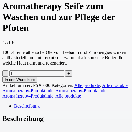
Aromatherapy Seife zum
Waschen und zur Pflege der
Pfoten
4,51
€
100 % reine ätherische Öle von Teebaum und Zitronengras wirken
antibakteriell und antimykotisch, während afrikanische Butter die
weiche Haut nährt und regeneriert.
Aromatherapy
Seife
In den Warenkorb
zum
Artikelnummer:
PSA-006
Kategorien:
Alle produkte
,
Alle produkte
,
Waschen
Aromatherapy-Produktlinie
,
Aromatherapy-Produktlinie
,
und
Aromatherapy-Produktlinie
,
Alle produkte
zur
Pflege
Beschreibung
der
Pfoten
Beschreibung
Menge