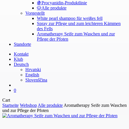
🍇
Procyanidin-Produktlinie
🐶
Alle produkte
Vorgestellt
White pearl shampoo für weißes fell
Spray zur Pflege und zum leichteren Kämmen
des Fells
Aromatherapy Seife zum Waschen und zur
Pflege der Pfoten
Standorte
Kontakt
Klub
Deutsch
Hrvatski
English
Slovenščina
search
0
Close
Cart
Cart
Startseite
Webshop
Alle produkte
Aromatherapy Seife zum Waschen
und zur Pflege der Pfoten