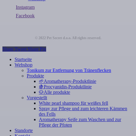
Instagram
Facebook
© 2022 Pet Secret d.o.o. All rights reserved.
Share
Tweet
Share
Pin
Close
Startseite
Menu
Webshop
Tonikum zur Entfernung von Tränenflecken
Produkte
🌱
Aromatherapy-Produktlinie
🍇
Procyanidin-Produktlinie
🐶
Alle produkte
Vorgestellt
White pearl shampoo für weißes fell
Spray zur Pflege und zum leichteren Kämmen
des Fells
Aromatherapy Seife zum Waschen und zur
Pflege der Pfoten
Standorte
Kontakt