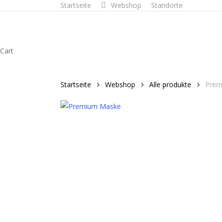
Startseite
Webshop
Standorte
Skip
to
main
content
Close
Cart
Cart
Startseite
Webshop
Alle produkte
Prem