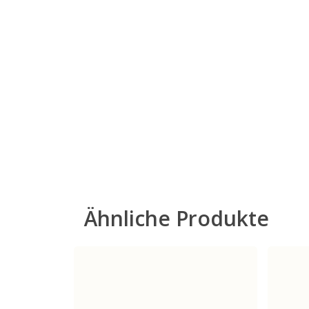
Die 
die 
nähr
Die 
der 
natü
Mask
Haus
200
Ähnliche Produkte