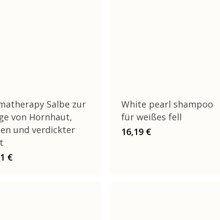
matherapy Salbe zur
White pearl shampoo
ege von Hornhaut,
für weißes fell
sen und verdickter
16,19
€
t
81
€