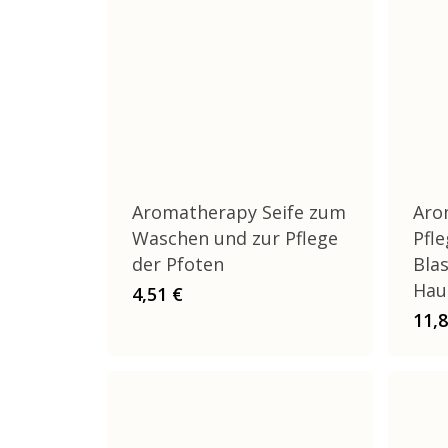
Aromatherapy Seife zum
Aro
Waschen und zur Pflege
Pfl
der Pfoten
Bla
Hau
4,51
€
11,