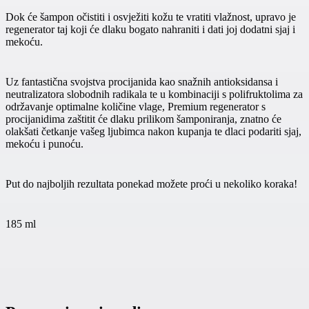
Dok će šampon očistiti i osvježiti kožu te vratiti vlažnost, upravo je
regenerator taj koji će dlaku bogato nahraniti i dati joj dodatni sjaj i
mekoću.
Uz fantastična svojstva procijanida kao snažnih antioksidansa i
neutralizatora slobodnih radikala te u kombinaciji s polifruktolima za
održavanje optimalne količine vlage, Premium regenerator s
procijanidima zaštitit će dlaku prilikom šamponiranja, znatno će
olakšati četkanje vašeg ljubimca nakon kupanja te dlaci podariti sjaj,
mekoću i punoću.
Put do najboljih rezultata ponekad možete proći u nekoliko koraka!
185 ml