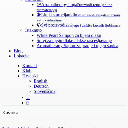
🌱
Aromatherapy linija
Proizvodi temeljeni na
aromaterapiji
🍇
Linija s procijanidima
Proizvodi bogati snažnim
antioksidantima
🐶
Svi proizvodi
Za njegu i zaštitu kućnih ljubimaca
Istaknuto
White Pearl Šampon za bijelu dlaku
Sprej za njegu dlake i lakše raščešljavanje
Aromatherapy Sapun za pranje i njegu šapica
Blog
Lokacije
Kontakt
Klub
Hrvatski
English
Deutsch
Slovenščina
search
0
Zatvori
Košarica
košaricu