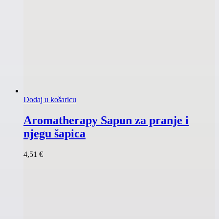
Dodaj u košaricu
Aromatherapy Sapun za pranje i
njegu šapica
4,51
€