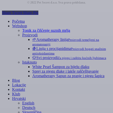
© 2022 Pet Secret d.o.o. Sva prava pridržana.
Share
Tweet
Share
Pin
Zatvori
Početna
izbornik
Webshop
Tonik za čišćenje suznih mrlja
Proizvodi
🌱
Aromatherapy linija
Proizvodi temeljeni na
aromaterapiji
🍇
Linija s procijanidima
Proizvodi bogati snažnim
antioksidantima
🐶
Svi proizvodi
Za njegu i zaštitu kućnih ljubimaca
Istaknuto
White Pearl Šampon za bijelu dlaku
Sprej za njegu dlake i lakše raščešljavanje
Aromatherapy Sapun za pranje i njegu šapica
Blog
Lokacije
Kontakt
Klub
Hrvatski
English
Deutsch
Slovenščina