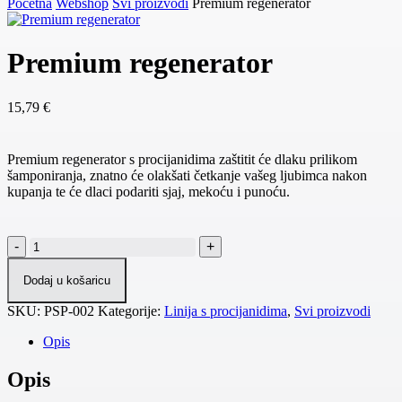
Početna
Webshop
Svi proizvodi
Premium regenerator
Premium regenerator
15,79
€
Premium regenerator s procijanidima zaštitit će dlaku prilikom
šamponiranja, znatno će olakšati četkanje vašeg ljubimca nakon
kupanja te će dlaci podariti sjaj, mekoću i punoću.
Premium
regenerator
količina
Dodaj u košaricu
SKU:
PSP-002
Kategorije:
Linija s procijanidima
,
Svi proizvodi
Opis
Opis