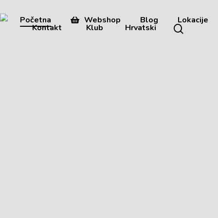
Košarica
Zatvori
Skip
košaricu
to
Početna
Webshop
Blog
Lokacije
search
Kontakt
Klub
Hrvatski
main
content
pokloni njegu i zaštitu 🎁