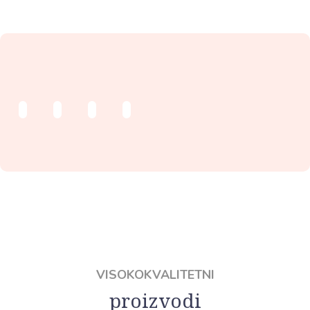
Play
Play
Play
Play
Video
Video
Video
Video
VISOKOKVALITETNI
proizvodi