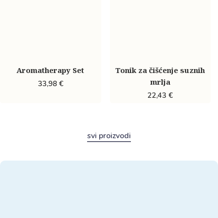
Aromatherapy Set
Tonik za čišćenje suznih
mrlja
33,98
€
22,43
€
svi proizvodi