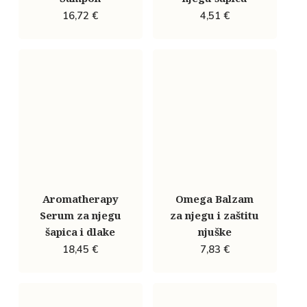
16,72
€
4,51
€
Aromatherapy
Omega Balzam
Serum za njegu
za njegu i zaštitu
šapica i dlake
njuške
18,45
€
7,83
€