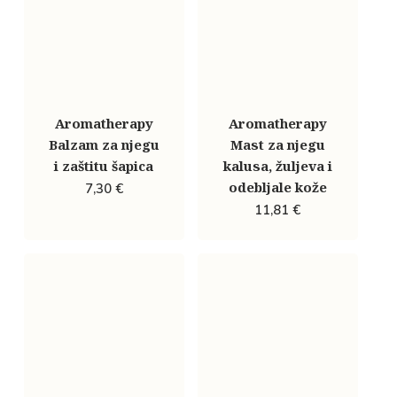
Aromatherapy
Aromatherapy
Balzam za njegu
Mast za njegu
i zaštitu šapica
kalusa, žuljeva i
odebljale kože
7,30
€
11,81
€