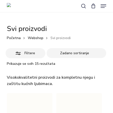
Košarica
Zatvori
Skip
Menu
košaricu
to
Zatvori
search
main
filtere
content
Svi proizvodi
Početna
Webshop
Svi proizvodi
Filtere
Prikazuje se svih 15 rezultata
Visokokvalitetni proizvodi za kompletnu njegu i
zaštitu kućnih ljubimaca.