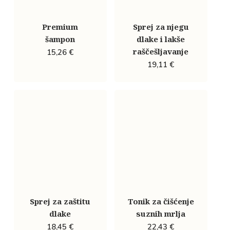
Premium
Sprej za njegu
šampon
dlake i lakše
raščešljavanje
15,26
€
19,11
€
Sprej za zaštitu
Tonik za čišćenje
dlake
suznih mrlja
18,45
€
22,43
€