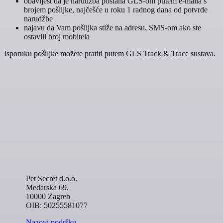
obavijest da je narudžba poslana GLS-om putem e-maila s
brojem pošiljke, najčešće u roku 1 radnog dana od potvrde
narudžbe
najavu da Vam pošiljka stiže na adresu, SMS-om ako ste
ostavili broj mobitela
Isporuku pošiljke možete pratiti putem GLS Track & Trace sustava.
Pet Secret d.o.o.
Medarska 69,
10000 Zagreb
OIB: 50255581077
Nazovi podršku