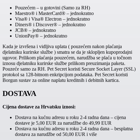
Pouzećem – u gotovini (Samo za RH)
Maestro® i MasterCard® – jednokratno
Visa® i Visa® Electron – jednokratno
Diners® i Discover® – jednokratno
JCB® – jednokratno
UnionPay® – jednokratno
Kada je izvršena i vidljiva uplata ( pouzećem nakon plaćanja
djelatniku kurirske službe ) smatra se da je sklopljen kupoprodajni
ugovor. Prilikom plaćanja pouzećem, narudžba se plaća u točnom
iznosu djelatniku kurirske službe prilikom preuzimanja paketa.
Pouzeće samo za RH. Pet Secret koristi Secure Socket Layer (SSL)
protokol sa 128-bitnom enkripcijom podataka. Pet Secret koristi
Borgun sustav za online naplatu kreditnih i debitnih kartica.
DOSTAVA
Cijena dostave za Hrvatsku iznosi:
Dostava na kućnu adresu u roku 2-4 radna dana – cijena
dostave je 5,00 EUR za narudžbe do 49,99 EUR
Dostava na kućnu adresu u roku 2-4 radna dana – besplatna
dostava za narudžbe od 50,00 EUR i više