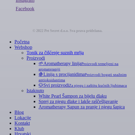
Instagram
Facebook
© 2022 Pet Secret d.o.o. Sva prava pridržana.
Zatvori
Početna
izbornik
Webshop
Tonik za čišćenje suznih mrlja
Proizvodi
🌱
Aromatherapy linija
Proizvodi temeljeni na
aromaterapiji
🍇
Linija s procijanidima
Proizvodi bogati snažnim
antioksidantima
🐶
Svi proizvodi
Za njegu i zaštitu kućnih ljubimaca
Istaknuto
White Pearl Šampon za bijelu dlaku
Sprej za njegu dlake i lakše raščešljavanje
Aromatherapy Sapun za pranje i njegu šapica
Blog
Lokacije
Kontakt
Klub
Hrvatski