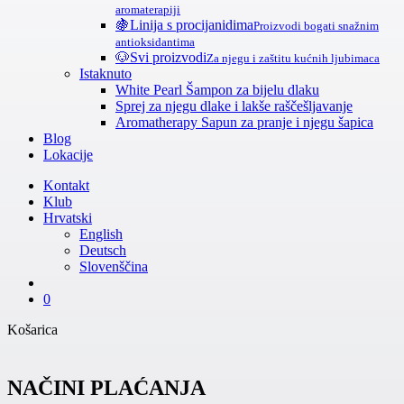
aromaterapiji
🍇
Linija s procijanidima
Proizvodi bogati snažnim
antioksidantima
🐶
Svi proizvodi
Za njegu i zaštitu kućnih ljubimaca
Istaknuto
White Pearl Šampon za bijelu dlaku
Sprej za njegu dlake i lakše raščešljavanje
Aromatherapy Sapun za pranje i njegu šapica
Blog
Lokacije
Kontakt
Klub
Hrvatski
English
Deutsch
Slovenščina
search
0
Zatvori
Košarica
košaricu
NAČINI PLAĆANJA