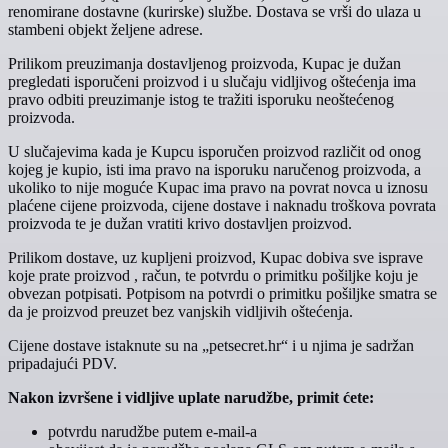
renomirane dostavne (kurirske) službe. Dostava se vrši do ulaza u
stambeni objekt željene adrese.
Prilikom preuzimanja dostavljenog proizvoda, Kupac je dužan
pregledati isporučeni proizvod i u slučaju vidljivog oštećenja ima
pravo odbiti preuzimanje istog te tražiti isporuku neoštećenog
proizvoda.
U slučajevima kada je Kupcu isporučen proizvod različit od onog
kojeg je kupio, isti ima pravo na isporuku naručenog proizvoda, a
ukoliko to nije moguće Kupac ima pravo na povrat novca u iznosu
plaćene cijene proizvoda, cijene dostave i naknadu troškova povrata
proizvoda te je dužan vratiti krivo dostavljen proizvod.
Prilikom dostave, uz kupljeni proizvod, Kupac dobiva sve isprave
koje prate proizvod , račun, te potvrdu o primitku pošiljke koju je
obvezan potpisati. Potpisom na potvrdi o primitku pošiljke smatra se
da je proizvod preuzet bez vanjskih vidljivih oštećenja.
Cijene dostave istaknute su na „petsecret.hr“ i u njima je sadržan
pripadajući PDV.
Nakon izvršene i vidljive uplate narudžbe, primit ćete:
potvrdu narudžbe putem e-mail-a