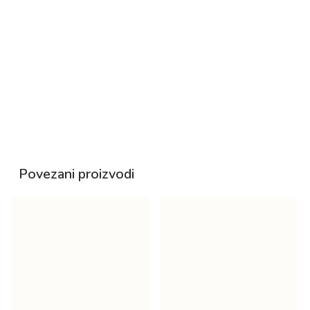
Communis (Castor) Seed Oil, Salvia Hispanica Seed
Oil, Copernica Cerifera (Carnauba) Wax, Hippophae
Rhamnoides (Seabuckthorn) Fruit Extract,
Helianthus Annus (Sunflower) Seed Oil, Rosmarinus
Officinalis (Rosemary) Leaf Extract, Tocopherol
30 ml
Povezani proizvodi