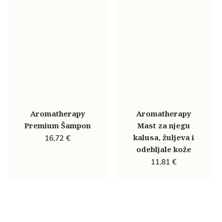
Aromatherapy
Aromatherapy
Premium Šampon
Mast za njegu
kalusa, žuljeva i
16,72
€
odebljale kože
11,81
€