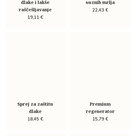
dlake i lakše
suznih mrlja
raščešljavanje
22,43
€
19,11
€
Sprej za zaštitu
Premium
dlake
regenerator
18,45
€
15,79
€