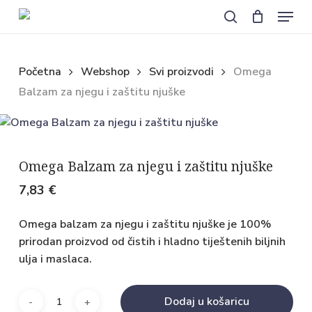
Košarica
Zatvori
Skip
Menu
košaricu
to
search
main
content
Početna
Webshop
Svi proizvodi
Omega
Balzam za njegu i zaštitu njuške
Omega Balzam za njegu i zaštitu njuške
7,83
€
Omega balzam za njegu i zaštitu njuške je 100%
prirodan proizvod od čistih i hladno tiještenih biljnih
ulja i maslaca.
Dodaj u košaricu