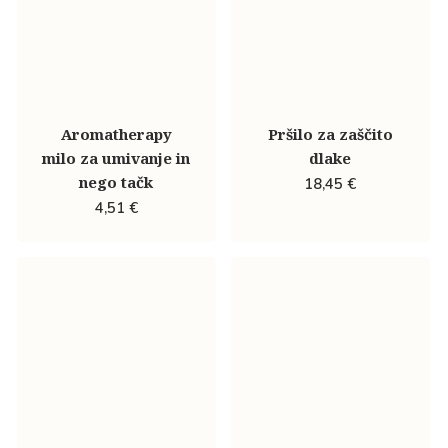
Aromatherapy
Pršilo za zaščito
milo za umivanje in
dlake
nego tačk
18,45
€
4,51
€