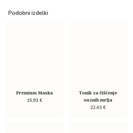
Podobni izdelki
Premium Maska
Tonik za čišćenje
suznih mrlja
15,93
€
22,43
€