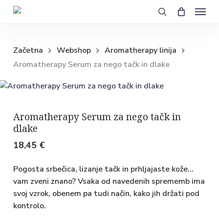
Cart
Close
Skip
Menu
Cart
to
search
main
content
Začetna
Webshop
Aromatherapy linija
Aromatherapy Serum za nego tačk in dlake
Aromatherapy Serum za nego tačk in
dlake
18,45
€
Pogosta srbečica, lizanje tačk in prhljajaste kože…
vam zveni znano? Vsaka od navedenih sprememb ima
svoj vzrok, obenem pa tudi način, kako jih držati pod
kontrolo.