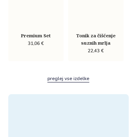
Premium Set
Tonik za čišćenje
suznih mrlja
31,06
€
22,43
€
preglej vse izdelke